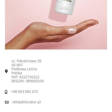
ul. Południowa 39
05-807
Podkowa Leśna
Polska
NIP: 9222726222
REGON: 389669256
+48 663 082 672
sklep@lecoeur.pl