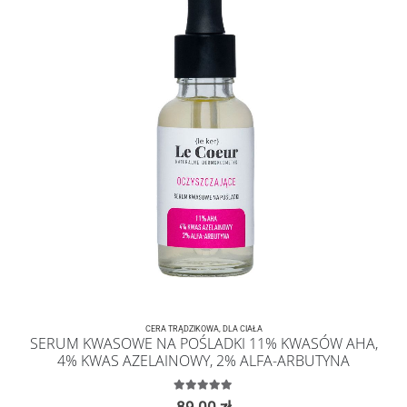
CERA TRĄDZIKOWA
,
DLA CIAŁA
SERUM KWASOWE NA POŚLADKI 11% KWASÓW AHA,
4% KWAS AZELAINOWY, 2% ALFA-ARBUTYNA
5.00
z 5
89.00
zł