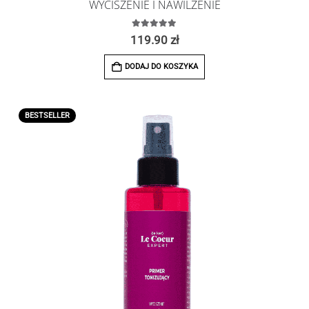
WYCISZENIE I NAWILŻENIE
5.00
z 5
119.90
zł
DODAJ DO KOSZYKA
BESTSELLER