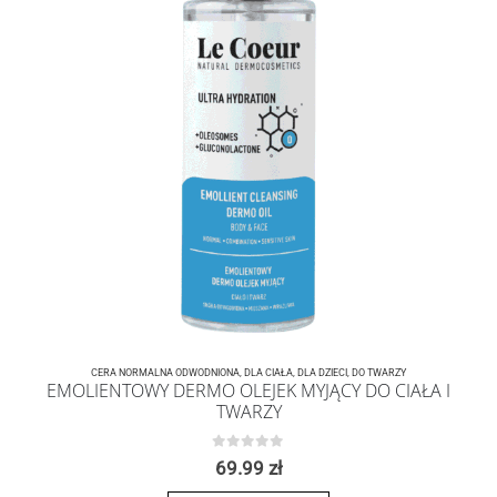
CERA NORMALNA ODWODNIONA
,
DLA CIAŁA
,
DLA DZIECI
,
DO TWARZY
EMOLIENTOWY DERMO OLEJEK MYJĄCY DO CIAŁA I
TWARZY
0
z 5
69.99
zł