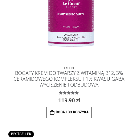
EXPERT
BOGATY KREM DO TWARZY Z WITAMINĄ B12, 3%
CERAMIDOWEGO KOMPLEKSU I 1% KWASU GABA
WYCISZENIE I ODBUDOWA
5.00
z 5
119.90
zł
DODAJ DO KOSZYKA
BESTSELLER