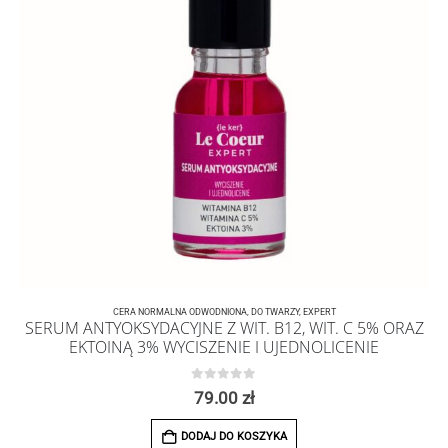
CERA NORMALNA ODWODNIONA
,
DO TWARZY
,
EXPERT
SERUM ANTYOKSYDACYJNE Z WIT. B12, WIT. C 5% ORAZ
EKTOINĄ 3% WYCISZENIE I UJEDNOLICENIE
0
z 5
79.00
zł
DODAJ DO KOSZYKA