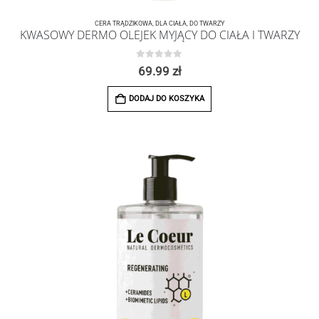
CERA TRĄDZIKOWA
,
DLA CIAŁA
,
DO TWARZY
KWASOWY DERMO OLEJEK MYJĄCY DO CIAŁA I TWARZY
0
z 5
69.99
zł
DODAJ DO KOSZYKA