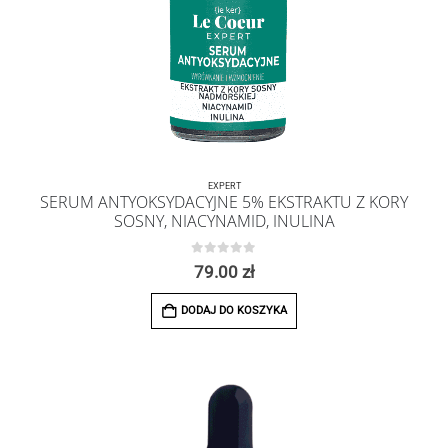
EXPERT
SERUM ANTYOKSYDACYJNE 5% EKSTRAKTU Z KORY
SOSNY, NIACYNAMID, INULINA
0
z 5
79.00
zł
DODAJ DO KOSZYKA