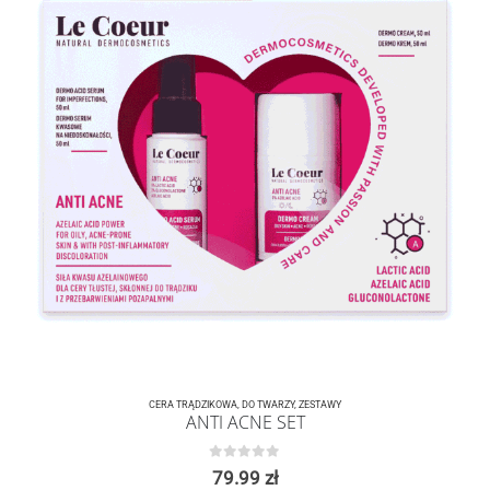
CERA TRĄDZIKOWA
,
DO TWARZY
,
ZESTAWY
ANTI ACNE SET
0
z 5
79.99
zł