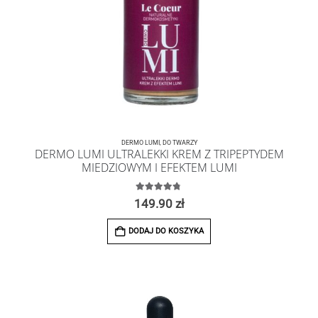
DERMO LUMI
,
DO TWARZY
DERMO LUMI ULTRALEKKI KREM Z TRIPEPTYDEM
MIEDZIOWYM I EFEKTEM LUMI
4.73
z 5
149.90
zł
DODAJ DO KOSZYKA