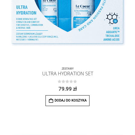
ZESTAWY
ULTRA HYDRATION SET
0
z 5
79.99
zł
DODAJ DO KOSZYKA