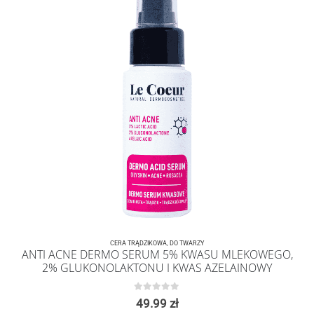
CERA TRĄDZIKOWA
,
DO TWARZY
ANTI ACNE DERMO SERUM 5% KWASU MLEKOWEGO,
2% GLUKONOLAKTONU I KWAS AZELAINOWY
0
z 5
49.99
zł