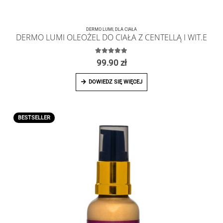
DERMO LUMI
,
DLA CIAŁA
DERMO LUMI OLEOŻEL DO CIAŁA Z CENTELLĄ I WIT.E
5.00
z 5
99.90
zł
DOWIEDZ SIĘ WIĘCEJ
BESTSELLER