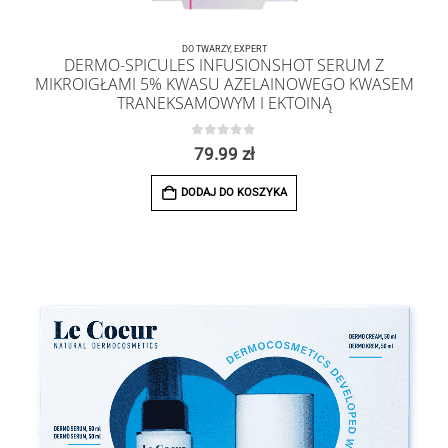
DO TWARZY
,
EXPERT
DERMO-SPICULES INFUSIONSHOT SERUM Z
MIKROIGŁAMI 5% KWASU AZELAINOWEGO KWASEM
TRANEKSAMOWYM I EKTOINĄ
0
z 5
79.99
zł
DODAJ DO KOSZYKA