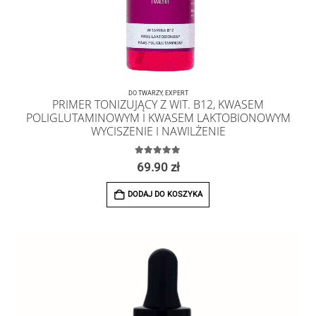
DO TWARZY
,
EXPERT
PRIMER TONIZUJĄCY Z WIT. B12, KWASEM
POLIGLUTAMINOWYM I KWASEM LAKTOBIONOWYM
WYCISZENIE I NAWILŻENIE
5.00
z 5
69.90
zł
DODAJ DO KOSZYKA