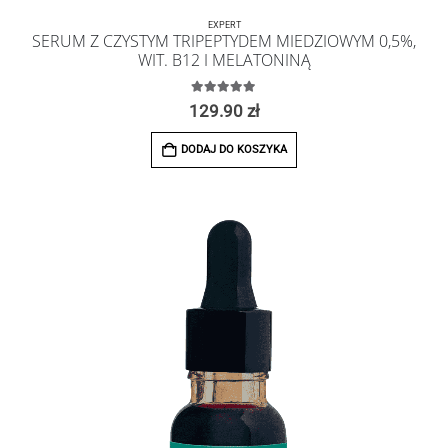
EXPERT
SERUM Z CZYSTYM TRIPEPTYDEM MIEDZIOWYM 0,5%,
WIT. B12 I MELATONINĄ
5.00
z 5
129.90
zł
DODAJ DO KOSZYKA