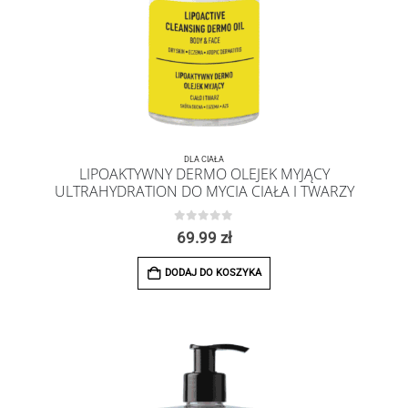
DLA CIAŁA
LIPOAKTYWNY DERMO OLEJEK MYJĄCY
ULTRAHYDRATION DO MYCIA CIAŁA I TWARZY
0
z 5
69.99
zł
DODAJ DO KOSZYKA