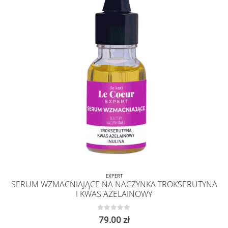
EXPERT
SERUM WZMACNIAJĄCE NA NACZYNKA TROKSERUTYNA
I KWAS AZELAINOWY
0
z 5
79.00
zł