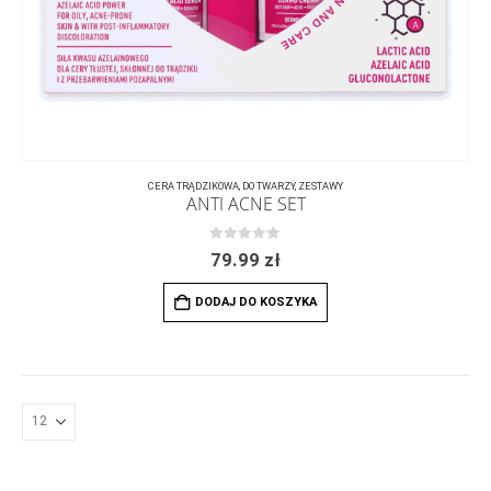
CERA TRĄDZIKOWA
,
DO TWARZY
,
ZESTAWY
ANTI ACNE SET
0
z 5
79.99
zł
DODAJ DO KOSZYKA