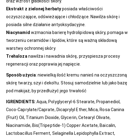
oraz wzrost gładkości skóry.
Ekstrakt z zielonej herbaty
posiada właściwości
oczyszczające, odświeżające i chłodzące. Nawilża skórę i
posiada silne działanie antyoksydacyjne.
Niacynamid
wzmacnia barierę hydrolipidową skóry, pomaga w
tworzeniu ceramidów i lipidów, które są ważną składową
warstwy ochronnej skóry.
Trehaloza
nawilża i nawadnia skórę, przyspiesza procesy
regeneracji oraz poprawia jej napięcie.
Sposób użycia
: niewielką ilość kremu nanieś na oczyszczoną
skórę twarzy, szyi i dekoltu. Stosuj samodzielnie lub jako bazę
pod makijaż, by przedłużyć jego trwałość
IGRENDIENTS:
Aqua, Polyglyceryl-6 Stearate, Propanediol,
Coco-Caprylate/Caprate, Dicaprylyl Ether, Mica, Rosa Canina
(Fruit) Oil, Titanium Dioxide, Glycerin, Cetearyl Olivate,
Niacinamide, Bis(Tripeptide-1) Copper Acetate, Baicalin,
Lactobacillus Ferment, Selaginella Lepidophylla Extract,