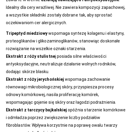
Idealny dla cery wrażliwej. Nie zawiera kompozycji zapachowej,
a wszystkie składniki zostały dobrane tak, aby sprostać
oczekiwaniom cer alergicznych.
Tripeptyd miedziowy
wspomaga syntezę kolagenu i elastyny,
proteoglikanów i glikozaminoglikanów, stanowiąc doskonałe
rozwiązanie na wszelkie oznaki starzenia.
Ekstrakt z róży stulistne
j posiada silne właściwości
antyoksydacyjne, neutralizuje działanie wolnych rodników,
dodając skórze blasku.
Ekstrakt z róży jerychońskiej
wspomaga zachowanie
równowagi mikrobiologicznej skóry, przyspiesza procesy
odnowy komórkowej, nasila proliferację komórek,
wspomagając gojenie się skóry oraz łagodzi podrażnienia.
Ekstrakt z tarczycy bajkalskiej
opóźnia starzenie komórkowe
i odmładza poprzez zwiększenie liczby podziałów
fibroblastów. Wpływa korzystnie na poprawę owalu twarzy