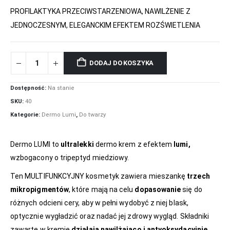
PROFILAKTYKA PRZECIWSTARZENIOWA, NAWILŻENIE Z
JEDNOCZESNYM, ELEGANCKIM EFEKTEM ROZŚWIETLENIA
DODAJ DO KOSZYKA
Dostępność:
Na stanie
SKU:
40
Kategorie:
Dermo Lumi
,
Do twarzy
Dermo LUMI to
ultralekki
dermo krem z efektem
lumi,
wzbogacony o tripeptyd miedziowy.
Ten MULTIFUNKCYJNY kosmetyk zawiera mieszankę
trzech
mikropigmentów
, które mają na celu
dopasowanie
się do
różnych odcieni cery, aby w pełni wydobyć z niej blask,
optycznie wygładzić oraz nadać jej zdrowy wygląd. Składniki
zawarte w kremie
działają nawilżająco i antyoksydacyjnie
.