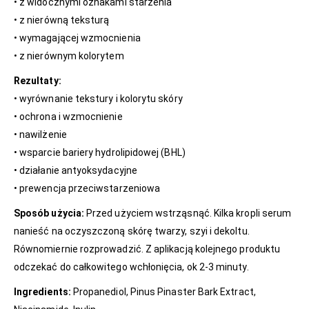
• z widocznymi oznakami starzenia
• z nierówną teksturą
• wymagającej wzmocnienia
• z nierównym kolorytem
Rezultaty:
• wyrównanie tekstury i kolorytu skóry
• ochrona i wzmocnienie
• nawilżenie
• wsparcie bariery hydrolipidowej (BHL)
• działanie antyoksydacyjne
• prewencja przeciwstarzeniowa
Sposób użycia:
Przed użyciem wstrząsnąć. Kilka kropli serum
nanieść na oczyszczoną skórę twarzy, szyi i dekoltu.
Równomiernie rozprowadzić. Z aplikacją kolejnego produktu
odczekać do całkowitego wchłonięcia, ok 2-3 minuty.
Ingredients:
Propanediol, Pinus Pinaster Bark Extract,