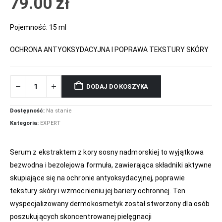
79.00
zł
Pojemność: 15 ml
OCHRONA ANTYOKSYDACYJNA I POPRAWA TEKSTURY SKÓRY
DODAJ DO KOSZYKA
Dostępność:
Na stanie
Kategoria:
EXPERT
Serum z ekstraktem z kory sosny nadmorskiej to wyjątkowa
bezwodna i bezolejowa formuła, zawierająca składniki aktywne
skupiające się na ochronie antyoksydacyjnej, poprawie
tekstury skóry i wzmocnieniu jej bariery ochronnej. Ten
wyspecjalizowany dermokosmetyk został stworzony dla osób
poszukujących skoncentrowanej pielęgnacji