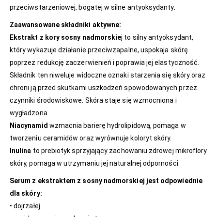
przeciwstarzeniowej, bogatej w silne antyoksydanty.
Zaawansowane składniki aktywne:
Ekstrakt z kory sosny nadmorskie
j to silny antyoksydant,
który wykazuje działanie przeciwzapalne, uspokaja skórę
poprzez redukcję zaczerwienień i poprawia jej elastyczność.
Składnik ten niweluje widoczne oznaki starzenia się skóry oraz
chroni ją przed skutkami uszkodzeń spowodowanych przez
czynniki środowiskowe. Skóra staje się wzmocniona i
wygładzona.
Niacynamid
wzmacnia barierę hydrolipidową, pomaga w
tworzeniu ceramidów oraz wyrównuje koloryt skóry.
Inulina
to prebiotyk sprzyjający zachowaniu zdrowej mikroflory
skóry, pomaga w utrzymaniu jej naturalnej odporności.
Serum z ekstraktem z sosny nadmorskiej jest odpowiednie
dla skóry:
• dojrzałej