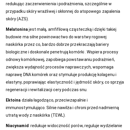
redukując zaczerwienienia i podrażnienia, szczególnie w
przypadku skóry wrażliwej i skłonnej do atopowego zapalenia
skóry (AZS).
Melatonina
jest małą, amfifilową cząsteczką i dzięki takiej
budowie ma silne powinowactwo do warstwy rogowej
naskórka przez co, bardzo dobrze przekraczają bariery
biologiczne i doskonale penetrują komórki . W
spiera procesy
odnowy komórkowej, zapobiega powstawaniu podrażnień,
zwiększa wydajność procesów naprawczych, wspomaga
naprawę DNA komórek oraz stymuluje produkcję kolagenu i
elastyny, poprawiając elastyczność i jędrność skóry, co sprzyja
regeneracji i rewitalizacji cery podczas snu.
Ektoina
działa łagodząco, przeciwzapalnie i
immunostymulująco. Silnie nawilża i chroni przed nadmierną
utratą wody z naskórka (TEWL).
Niacynamid
redukuje widoczność porów, reguluje wydzielanie