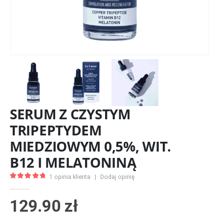
SERUM Z CZYSTYM
TRIPEPTYDEM
MIEDZIOWYM 0,5%, WIT.
B12 I MELATONINĄ
1
opinia klienta
|
Dodaj opinię
5.00
z 5
129.90
zł