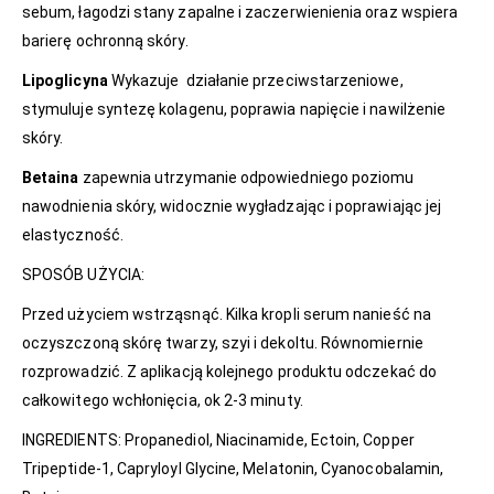
sebum, łagodzi stany zapalne i zaczerwienienia oraz wspiera
barierę ochronną skóry.
Lipoglicyna
Wykazuje działanie przeciwstarzeniowe,
stymuluje syntezę kolagenu, poprawia napięcie i nawilżenie
skóry.
Betaina
zapewnia utrzymanie odpowiedniego poziomu
nawodnienia skóry, widocznie wygładzając i poprawiając jej
elastyczność.
SPOSÓB UŻYCIA:
Przed użyciem wstrząsnąć. Kilka kropli serum nanieść na
oczyszczoną skórę twarzy, szyi i dekoltu. Równomiernie
rozprowadzić. Z aplikacją kolejnego produktu odczekać do
całkowitego wchłonięcia, ok 2-3 minuty.
INGREDIENTS: Propanediol, Niacinamide, Ectoin, Copper
Tripeptide-1, Capryloyl Glycine, Melatonin, Cyanocobalamin,