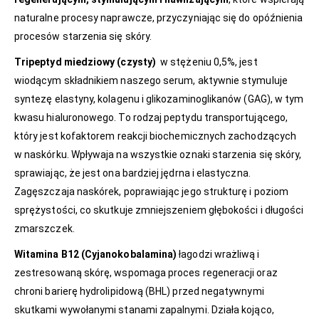
naturalne procesy naprawcze, przyczyniając się do opóźnienia
procesów starzenia się skóry.
Tripeptyd miedziowy (czysty)
w stężeniu 0,5%, jest
wiodącym składnikiem naszego serum, aktywnie stymuluje
syntezę elastyny, kolagenu i glikozaminoglikanów (GAG), w tym
kwasu hialuronowego. To rodzaj peptydu transportującego,
który jest kofaktorem reakcji biochemicznych zachodzących
w naskórku. Wpływaja na wszystkie oznaki starzenia się skóry,
sprawiając, że jest ona bardziej jędrna i elastyczna.
Zagęszczaja naskórek, poprawiając jego strukturę i poziom
sprężystości, co skutkuje zmniejszeniem głębokości i długości
zmarszczek.
Witamina B12 (Cyjanokobalamina)
łagodzi wrażliwą i
zestresowaną skórę, wspomaga proces regeneracji oraz
chroni barierę hydrolipidową (BHL) przed negatywnymi
skutkami wywołanymi stanami zapalnymi. Działa kojąco,