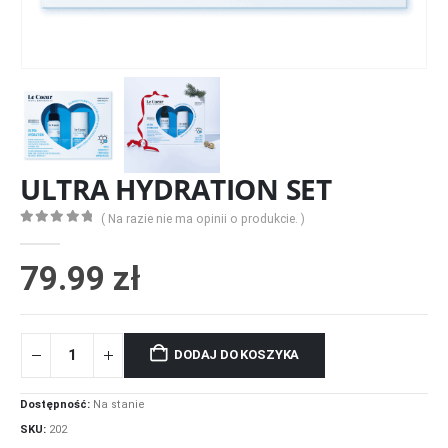
ULTRA HYDRATION SET
( Na razie nie ma opinii o produkcie. )
0
z 5
79.99
zł
DODAJ DO KOSZYKA
Dostępność:
Na stanie
SKU:
202