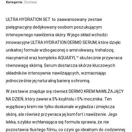
Kategoria:
Zestawy
ULTRA HYDRATION SET to zaawansowany zestaw
pielęgnacyjny dedykowany osobom poszukującym
intensywnego nawilżenia skóry. W jego skład wchodzi
innowacyjne ULTRA HYDRATION DERMO SERUM, które dzięki
unikalnej formule wzbogaconej o aminokwasy, trehalozę,
niacynamid oraz kompleks AQUAXYL™ skutecznie przywraca
równowagę skórną. Serum dostarcza skórze kluczowych
składników intensywnie nawilżających, wzmacniając
jednocześnie jej naturalną barierę ochronną.
W zestawie znajduje się również DERMO KREM NAWILŻAJĄCY
NA DZIEŃ, który zawiera 5% ksylitolu i 5% mocznika. Ten
wyjątkowy krem nie tylko doskonale wygładza i zmiękcza
skórę, ale również przywraca jej komfort i nawilżenie. Jego
lekka, szybko wchłaniająca się formuła sprawia, że nie
pozostawia tłustego filmu, co czyni go idealnym do codziennej