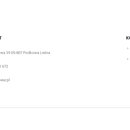
T
K
iowa 39 05-807 Podkowa Leśna
2 672
eur.pl