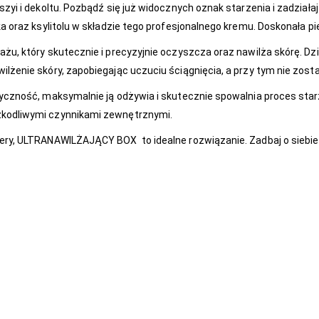
szyi i dekoltu. Pozbądź się już widocznych oznak starzenia i zadział
ka oraz ksylitolu w składzie tego profesjonalnego kremu. Doskonała p
ażu, który skutecznie i precyzyjnie oczyszcza oraz nawilża skórę. D
lżenie skóry, zapobiegając uczuciu ściągnięcia, a przy tym nie zosta
tyczność, maksymalnie ją odżywia i skutecznie spowalnia proces star
zkodliwymi czynnikami zewnętrznymi.
ery, ULTRANAWILŻAJĄCY BOX to idealne rozwiązanie. Zadbaj o siebie 