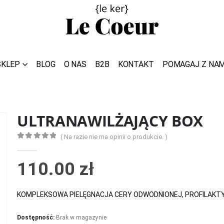
SKLEP
BLOG
O NAS
B2B
KONTAKT
POMAGAJ Z NAM
ULTRANAWILŻAJĄCY BOX
( Na razie nie ma opinii o produkcie. )
0
z 5
110.00
zł
KOMPLEKSOWA PIELĘGNACJA CERY ODWODNIONEJ, PROFILAKT
Dostępność:
Brak w magazynie