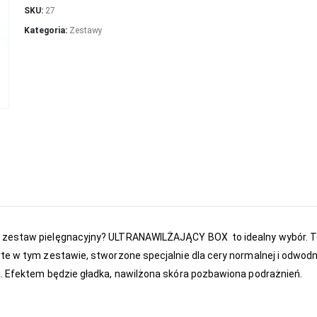
SKU:
27
Kategoria:
Zestawy
y zestaw pielęgnacyjny? ULTRANAWILŻAJĄCY BOX to idealny wybór. Te
te w tym zestawie, stworzone specjalnie dla cery normalnej i odwodni
a. Efektem będzie gładka, nawilżona skóra pozbawiona podrażnień.