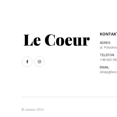
KONTAK
ADRES:
ul. Połudn
TELEFON:
+48 663 08
EMAIL:
sklep@leco
© Leceour 2023